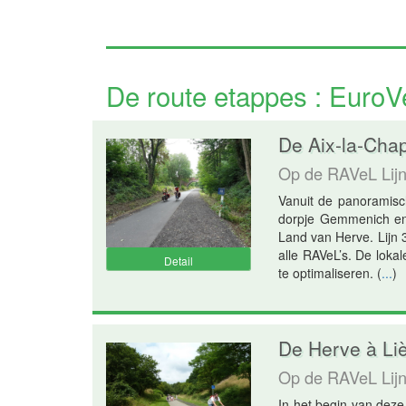
De route etappes : EuroV
De Aix-la-Chap
Op de RAVeL Lijn
Vanuit de panoramisc
dorpje Gemmenich en 
Land van Herve. Lijn 3
alle RAVeL’s. De lokal
Detail
te optimaliseren.
(
...
)
De Herve à Liè
Op de RAVeL Lij
In het begin van deze 