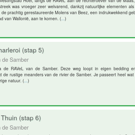
 vestingstad Hoei, langs de RAVeL aan de rechteroever van de Maas, 
reek was vroeger zeer welvarend, dankzij natuurlijke elementen als
e de prachtig gerestaureerde Molens van Beez, een indrukwekkend 
d van Wallonië, aan te komen.
(
...
)
rleroi (stap 5)
n de Samber
a de RAVeL van de Samber. Deze weg loopt in eigen bedding en 
t de rustige meanders van de rivier de Samber. Je passeert heel wat 
ige natuur.
(
...
)
 Thuin (stap 6)
n de Samber