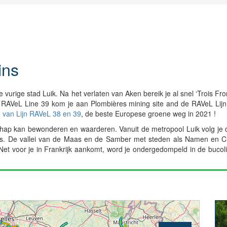
ins
 vurige stad Luik. Na het verlaten van Aken bereik je al snel ‘Trois Fro
on RAVeL Line 39 kom je aan Plombières mining site and de RAVeL Lij
 van Lijn RAVeL 38 en 39
, de beste Europese groene weg in 2021 !
ndschap kan bewonderen en waarderen. Vanuit de metropool Luik volg
nis. De vallei van de Maas en de Samber met steden als Namen en Ch
. Net voor je in Frankrijk aankomt, word je ondergedompeld in de bu