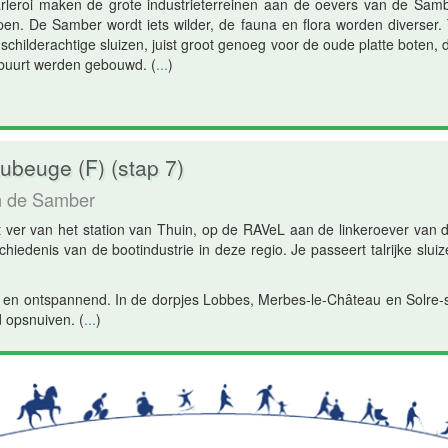
harleroi maken de grote industrieterreinen aan de oevers van de Samb
en. De Samber wordt iets wilder, de fauna en flora worden diverser. T
schilderachtige sluizen, juist groot genoeg voor de oude platte boten, 
buurt werden gebouwd.
(
...
)
ubeuge (F) (stap 7)
n de Samber
t ver van het station van Thuin, op de RAVeL aan de linkeroever van 
hiedenis van de bootindustrie in deze regio. Je passeert talrijke slui
 en ontspannend. In de dorpjes Lobbes, Merbes-le-Château en Solre-s
ed opsnuiven.
(
...
)