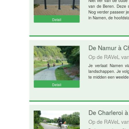
Niet ver van de oude
van de Beren. Deze st
Nog verder passeer j
in Namen, de hoofdsta
Detail
De Namur à Cha
Op de RAVeL va
Je verlaat Namen vi
landschappen. Je volg
te midden een weelder
Detail
De Charleroi à
Op de RAVeL va