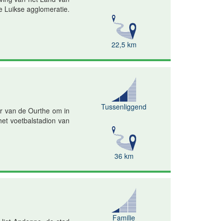
e Luikse agglomeratie.
22,5 km
Tussenliggend
er van de Ourthe om in
het voetbalstadion van
36 km
Familie