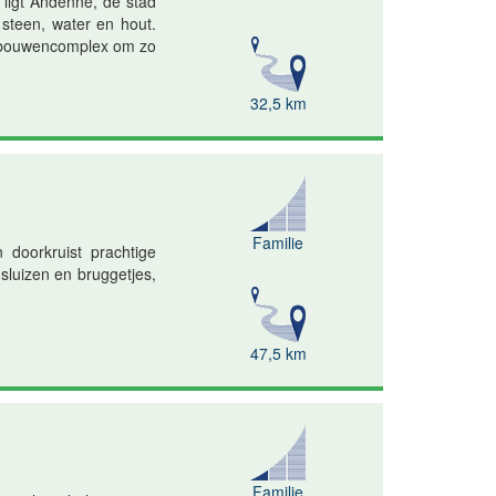
ligt Andenne, de stad
 steen, water en hout.
gebouwencomplex om zo
32,5 km
Familie
doorkruist prachtige
sluizen en bruggetjes,
47,5 km
Familie