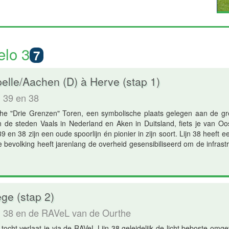
elo 3
7
elle/Aachen (D) à Herve (stap 1)
 39 en 38
he "Drie Grenzen" Toren, een symbolische plaats gelegen aan de gr
de steden Vaals in Nederland en Aken in Duitsland, fiets je van Oo
9 en 38 zijn een oude spoorlijn én pionier in zijn soort. Lijn 38 heeft 
e bevolking heeft jarenlang de overheid gesensibiliseerd om de infras
ge (stap 2)
n 38 en de RAVeL van de Ourthe
tocht verlaat je via de RAVeL Lijn 38 geleidelijk de licht beboste om