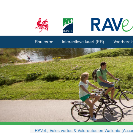
Routes
Interactieve kaart (FR)
Voorberei
RAVeL, Voies vertes & Véloroutes en Wallonie (Accue