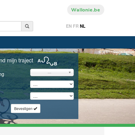
Wallonie.be
EN
FR
NL
nd mijn traject
---
ng
Bevestigen