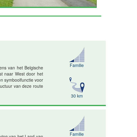
Familie
ens van het Belgische
st naar West door het
een symboolfunctie voor
tructuur van deze route
30 km
Familie
geving van het Land van