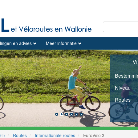
dingen en advies
Meer informatie
Vi
Bestemmi
Niveau
Routes
il)
Routes
Internationale routes
EuroVelo 3