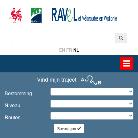
EN
FR
NL
Toggl
navig
Vind mijn traject
Bestemming
Niveau
Routes
Bevestigen