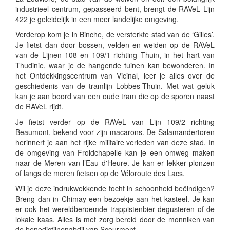
industrieel centrum, gepasseerd bent, brengt de RAVeL Lijn
422 je geleidelijk in een meer landelijke omgeving.
Verderop kom je in Binche, de versterkte stad van de ‘Gilles’.
Je fietst dan door bossen, velden en weiden op de RAVeL
van de Lijnen 108 en 109/1 richting Thuin, in het hart van
Thudinie, waar je de hangende tuinen kan bewonderen. In
het Ontdekkingscentrum van Vicinal, leer je alles over de
geschiedenis van de tramlijn Lobbes-Thuin. Met wat geluk
kan je aan boord van een oude tram die op de sporen naast
de RAVeL rijdt.
Je fietst verder op de RAVeL van Lijn 109/2 richting
Beaumont, bekend voor zijn macarons. De Salamandertoren
herinnert je aan het rijke militaire verleden van deze stad. In
de omgeving van Froidchapelle kan je een omweg maken
naar de Meren van l’Eau d'Heure. Je kan er lekker plonzen
of langs de meren fietsen op de Véloroute des Lacs.
Wil je deze indrukwekkende tocht in schoonheid beëindigen?
Breng dan in Chimay een bezoekje aan het kasteel. Je kan
er ook het wereldberoemde trappistenbier degusteren of de
lokale kaas. Alles is met zorg bereid door de monniken van
de benedictijnenabdij van Scourmont.