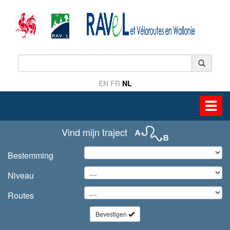
EN
FR
NL
Toggl
navig
Vind mijn traject
Bestemming
Niveau
Routes
Bevestigen