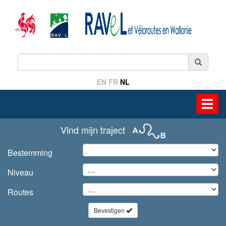
EN
FR
NL
Toggl
navig
Vind mijn traject
Bestemming
Niveau
Routes
Bevestigen