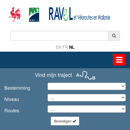
EN
FR
NL
Toggl
navig
Vind mijn traject
Bestemming
Niveau
Routes
Bevestigen