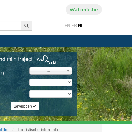
Wallonie.be
EN
FR
NL
nd mijn traject
---
ng
Bevestigen
tillon
Toeristische informatie