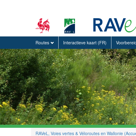
Routes
Interactieve kaart (FR)
Voorberei
RAVeL, Voies vertes & Véloroutes en Wallonie (Accue