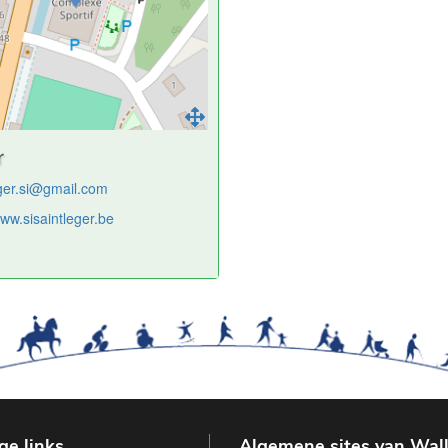
r
eger.si@gmail.com
www.sisaintleger.be
ge links
Algemene sites van Wal