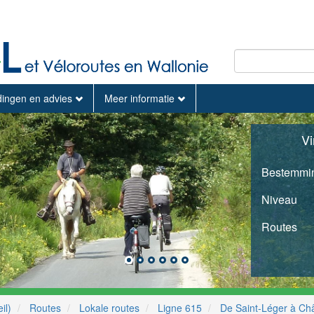
dingen en advies
Meer informatie
Vi
Bestemmi
Niveau
Routes
il)
Routes
Lokale routes
Ligne 615
De Saint-Léger à Châ