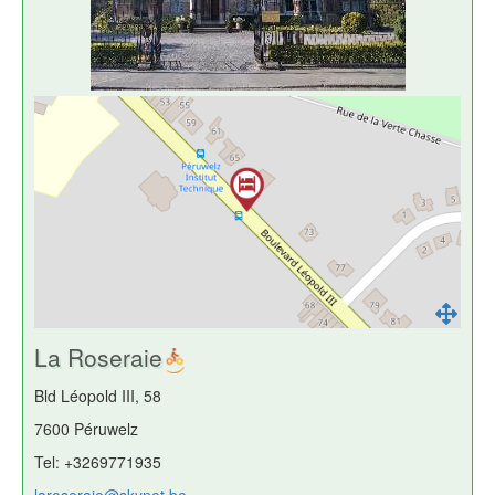
La Roseraie
Bld Léopold III, 58
7600 Péruwelz
Tel: +3269771935
laroseraie@skynet.be