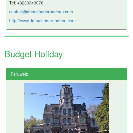
Tel: +3269343070
contact@domainedarondeau.com
http://www.domainedarondeau.com
Budget Holiday
Péruwelz