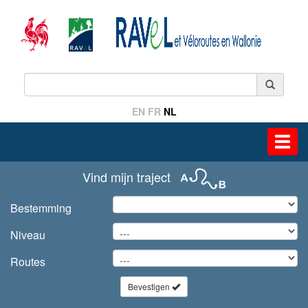
EN
FR
NL
Toggl
navig
Vind mijn traject
Bestemming
Niveau
Routes
Bevestigen