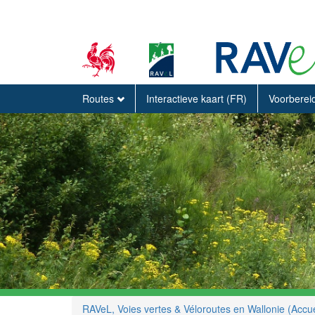
Routes
Interactieve kaart (FR)
Voorberei
RAVeL, Voies vertes & Véloroutes en Wallonie (Accue