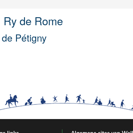
u Ry de Rome
 de Pétigny
ge links
Algemene sites van Wal