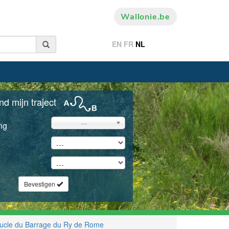
Wallonie.be
EN
FR
NL
nd mijn traject
---
ng
Bevestigen
ucle du Barrage du Ry de Rome