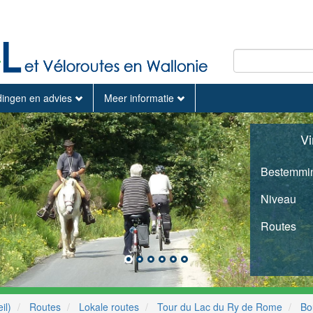
dingen en advies
Meer informatie
Vi
Bestemmi
Niveau
Routes
il)
Routes
Lokale routes
Tour du Lac du Ry de Rome
Bo