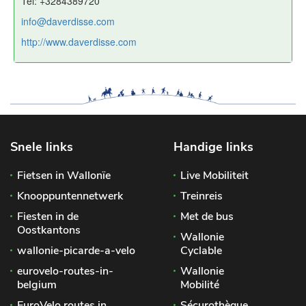
Tel: +3284389720
info@daverdisse.com
http://www.daverdisse.com
Snele links
Handige links
Fietsen in Wallonïe
Live Mobiliteit
Knooppuntennetwerk
Treinreis
Fiesten in de
Met de bus
Oostkantons
Wallonie
wallonie-picarde-a-velo
Cyclable
eurovelo-routes-in-
Wallonie
belgium
Mobilité
EuroVelo routes in
Sécurothèque