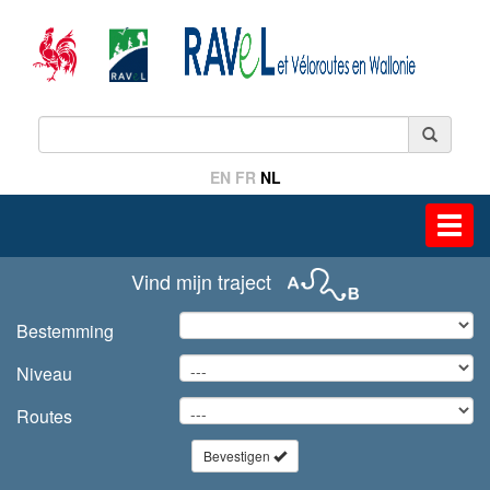
EN
FR
NL
Toggl
navig
Vind mijn traject
Bestemming
Niveau
Routes
Bevestigen