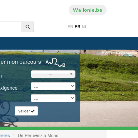
Wallonie.be
EN
FR
NL
ver mon parcours
---
n
exigence
Valider
ières
De Péruwelz à Mons