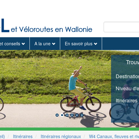
et conseils
A la une
En savoir plus
Trou
Destinatio
Niveau d'
Itinéraires
il)
Itinéraires
Itinéraires régionaux
W4 Canaux, fleuves et riv