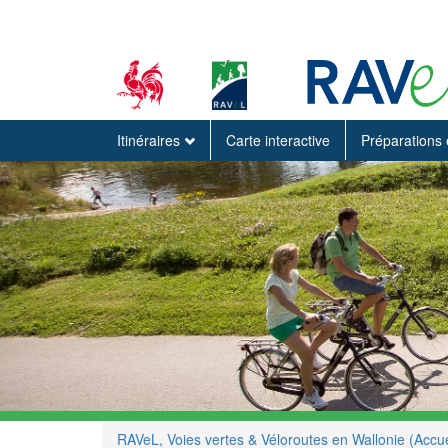
Itinéraires
Carte interactive
Préparations 
RAVeL, Voies vertes & Véloroutes en Wallonie (Accue