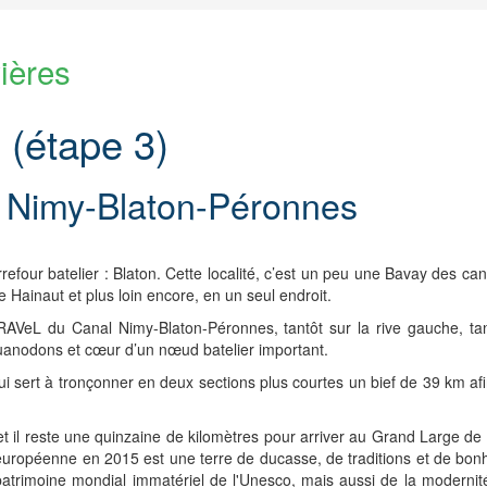
ières
(étape 3)
 Nimy-Blaton-Péronnes
rrefour batelier : Blaton. Cette localité, c’est un peu une Bavay des ca
le Hainaut et plus loin encore, en un seul endroit.
 RAVeL du Canal Nimy-Blaton-Péronnes, tantôt sur la rive gauche, ta
uanodons et cœur d’un nœud batelier important.
ui sert à tronçonner en deux sections plus courtes un bief de 39 km afi
et il reste une quinzaine de kilomètres pour arriver au Grand Large de
le européenne en 2015 est une terre de ducasse, de traditions et de bon
patrimoine mondial immatériel de l'Unesco, mais aussi de la modernité,