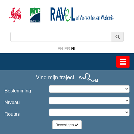
EN
FR
NL
Toggl
navig
Vind mijn traject
Bestemming
Niveau
Routes
Bevestigen