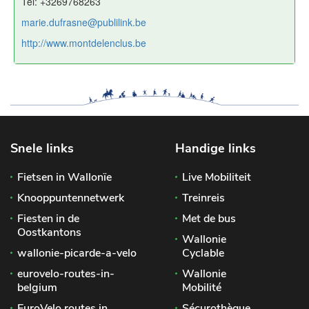
Tel: +3269768263
marie.dufrasne@publilink.be
http://www.montdelenclus.be
Snele links
Handige links
Fietsen in Wallonïe
Live Mobiliteit
Knooppuntennetwerk
Treinreis
Fiesten in de
Met de bus
Oostkantons
Wallonie
wallonie-picarde-a-velo
Cyclable
eurovelo-routes-in-
Wallonie
belgium
Mobilité
EuroVelo routes in
Sécurothèque