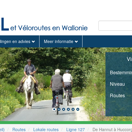
dingen en advies
Meer informatie
Vi
Bestemmi
Niveau
Routes
il)
Routes
Lokale routes
Ligne 127
De Hannut à Huccor