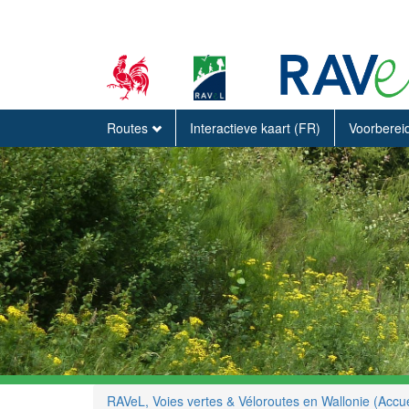
Routes
Interactieve kaart (FR)
Voorberei
RAVeL, Voies vertes & Véloroutes en Wallonie (Accue