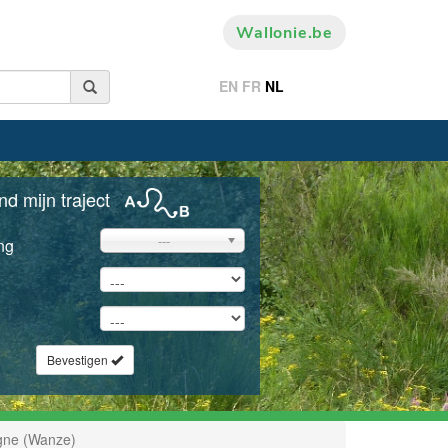
Wallonie.be
EN
FR
NL
nd mijn traject
---
ng
Bevestigen
gne (Wanze)