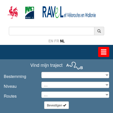
EN
FR
NL
Toggl
navig
Vind mijn traject
Bestemming
Niveau
Routes
Bevestigen