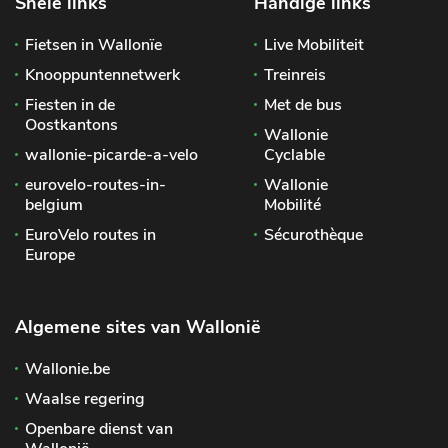
Snele links
Handige links
Fietsen in Wallonïe
Live Mobiliteit
Knooppuntennetwerk
Treinreis
Fiesten in de
Met de bus
Oostkantons
Wallonie
wallonie-picarde-a-velo
Cyclable
eurovelo-routes-in-
Wallonie
belgium
Mobilité
EuroVelo routes in
Sécurothèque
Europe
Algemene sites van Wallonië
Wallonie.be
Waalse regering
Openbare dienst van