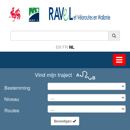
EN
FR
NL
Toggl
navig
Vind mijn traject
Bestemming
Niveau
Routes
Bevestigen