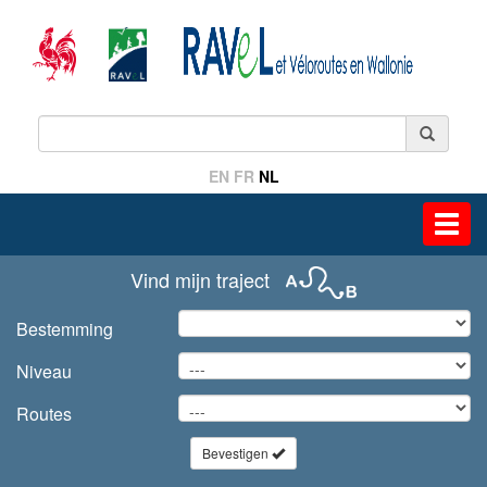
EN
FR
NL
Toggl
navig
Vind mijn traject
Bestemming
Niveau
Routes
Bevestigen