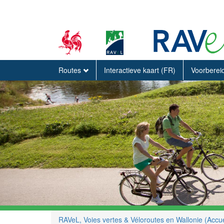
Routes
Interactieve kaart (FR)
Voorberei
RAVeL, Voies vertes & Véloroutes en Wallonie (Accue