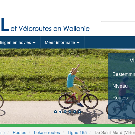
dingen en advies
Meer informatie
Vi
Bestemmi
Niveau
Routes
il)
Routes
Lokale routes
Ligne 155
De Saint-Mard (Virto