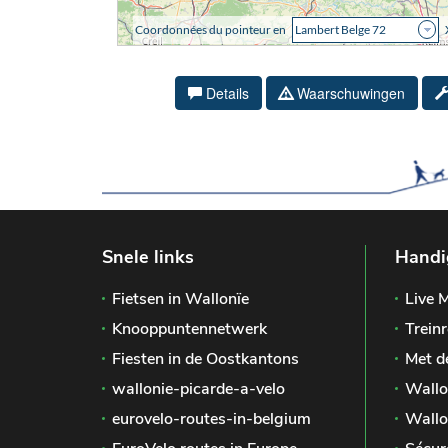
Details
Waarschuwingen
Snele links
Handi
Fietsen in Wallonïe
Live M
Knooppuntennetwerk
Treinr
Fiesten in de Oostkantons
Met d
wallonie-picarde-a-velo
Wallo
eurovelo-routes-in-belgium
Wallo