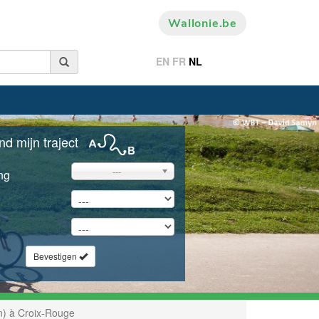
Wallonie.be
EN
FR
NL
nd mijn traject
---
ng
Bevestigen
n) à Croix-Rouge