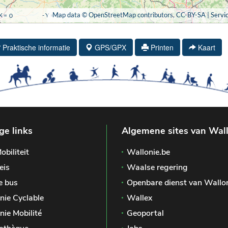
Praktische informatie
GPS/GPX
Printen
Kaart
ge links
Algemene sites van Wal
obiliteit
Wallonie.be
eis
Waalse regering
e bus
Openbare dienst van Wallo
nie Cyclable
Wallex
nie Mobilité
Geoportal