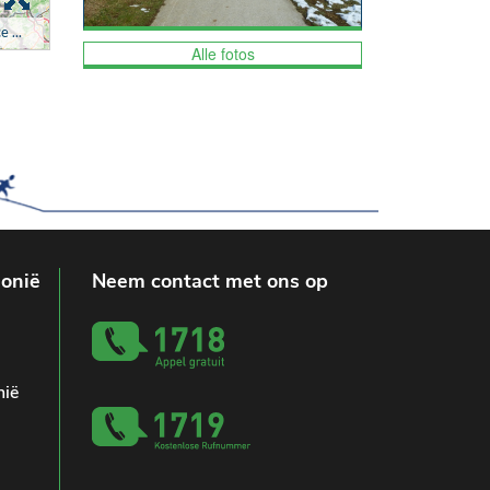
Alle fotos
lonië
Neem contact met ons op
nië