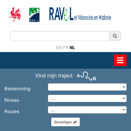
EN
FR
NL
Toggl
navig
Vind mijn traject
Bestemming
Niveau
Routes
Bevestigen