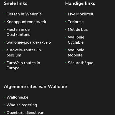
Snele links
Handige links
Fietsen in Wallonïe
Live Mobiliteit
Knooppuntennetwerk
Treinreis
Fiesten in de
Met de bus
Oostkantons
Wallonie
wallonie-picarde-a-velo
Cyclable
eurovelo-routes-in-
Wallonie
belgium
Mobilité
EuroVelo routes in
Sécurothèque
Europe
Algemene sites van Wallonië
Wallonie.be
Waalse regering
Openbare dienst van