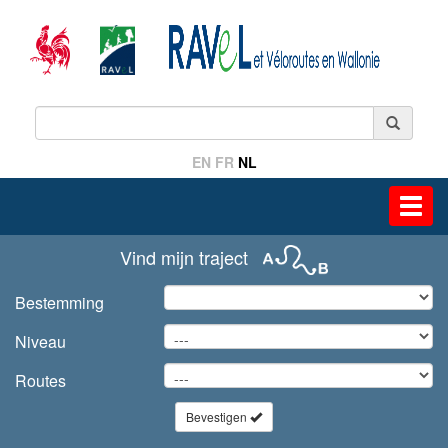
EN
FR
NL
Toggl
navig
Vind mijn traject
Bestemming
Niveau
Routes
Bevestigen