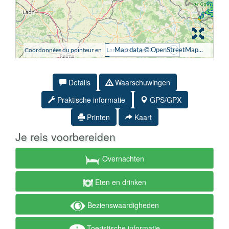
Details
Waarschuwingen
Praktische informatie
GPS/GPX
Printen
Kaart
Je reis voorbereiden
Overnachten
Eten en drinken
Bezienswaardigheden
Toeristische informatie