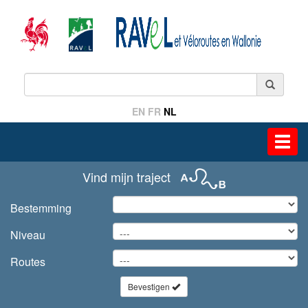
EN
FR
NL
Toggl
navig
Vind mijn traject
Bestemming
Niveau
Routes
Bevestigen