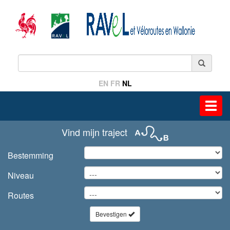
EN
FR
NL
Toggl
navig
Vind mijn traject
Bestemming
Niveau
Routes
Bevestigen