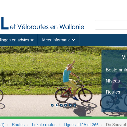
dingen en advies
Meer informatie
Vi
Bestemmi
Niveau
Routes
il)
Routes
Lokale routes
Lignes 112A et 266
De Souvret 