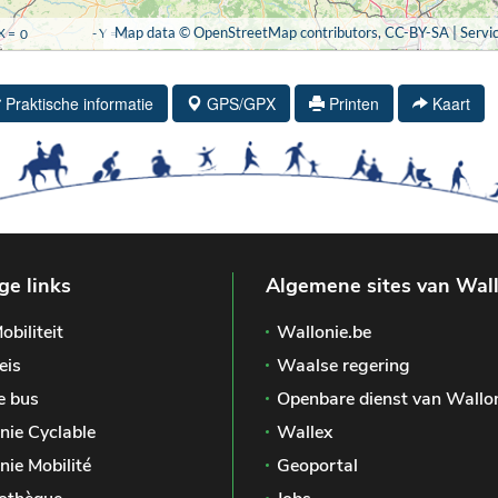
Praktische informatie
GPS/GPX
Printen
Kaart
ge links
Algemene sites van Wal
obiliteit
Wallonie.be
eis
Waalse regering
e bus
Openbare dienst van Wallo
nie Cyclable
Wallex
nie Mobilité
Geoportal