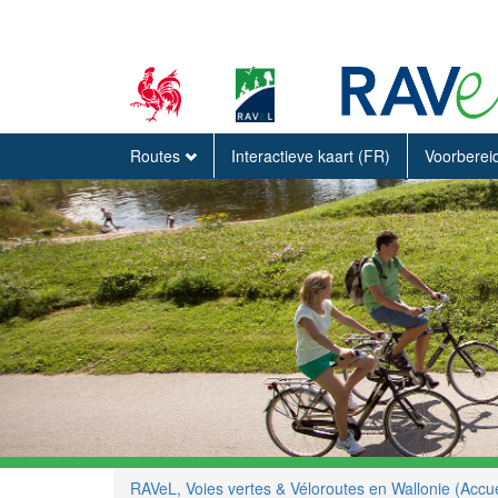
Routes
Interactieve kaart (FR)
Voorberei
RAVeL, Voies vertes & Véloroutes en Wallonie (Accue