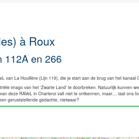
les) à Roux
n 112A en 266
eL van La Houillère (Lijn 119), die je start aan de brug van het kanaal 
triële imago van het ‘Zwarte Land’ te doorbreken. Natuurlijk kunnen we
van deze RAVeL in Charleroi valt niet te ontkennen, maar.... laat ons f
t een geruststellende gedachte, nietwaar?