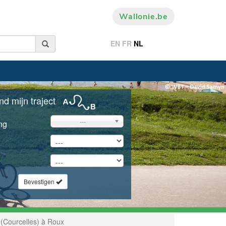
Wallonie.be
EN
FR
NL
nd mijn traject
---
ng
Bevestigen
(Courcelles) à Roux