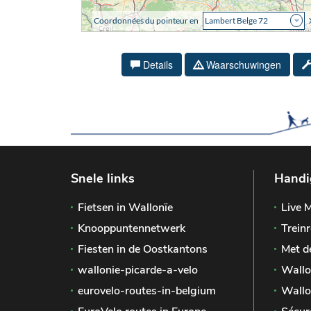
Details
Waarschuwingen
Snele links
Handi
Fietsen in Wallonïe
Live M
Knooppuntennetwerk
Treinr
Fiesten in de Oostkantons
Met d
wallonie-picarde-a-velo
Wallo
eurovelo-routes-in-belgium
Wallo