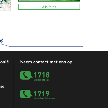
Alle fotos
lonië
Neem contact met ons op
nië