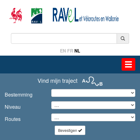
EN
FR
NL
Toggl
navig
Vind mijn traject
Bestemming
Niveau
Routes
Bevestigen