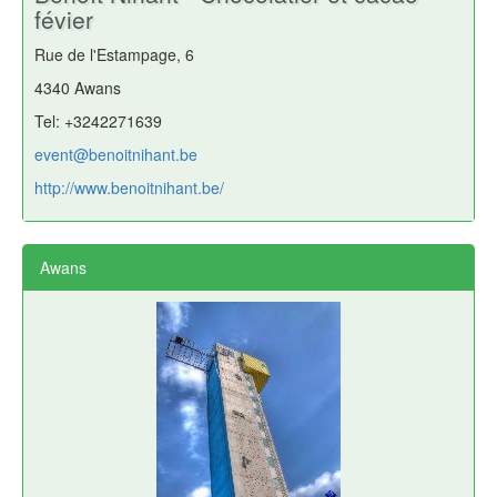
févier
Rue de l'Estampage, 6
4340 Awans
Tel: +3242271639
event@benoitnihant.be
http://www.benoitnihant.be/
Awans