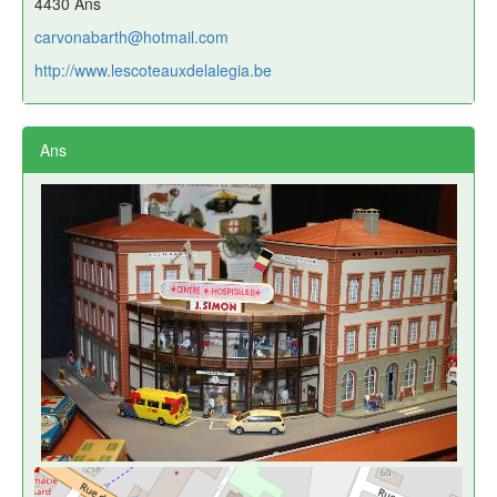
4430 Ans
carvonabarth@hotmail.com
http://www.lescoteauxdelalegia.be
Ans