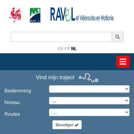
EN
FR
NL
Toggl
navig
Vind mijn traject
Bestemming
Niveau
Routes
Bevestigen