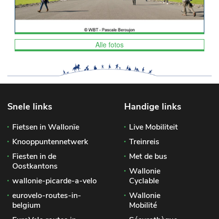
Alle fotos
Snele links
Handige links
Fietsen in Wallonïe
Live Mobiliteit
Knooppuntennetwerk
Treinreis
Fiesten in de
Met de bus
Oostkantons
Wallonie
wallonie-picarde-a-velo
Cyclable
eurovelo-routes-in-
Wallonie
belgium
Mobilité