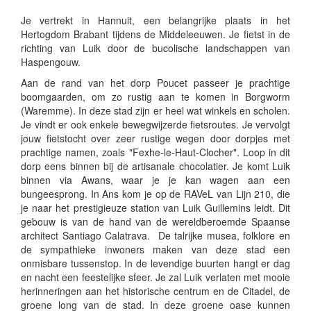
Je vertrekt in Hannuit, een belangrijke plaats in het
Hertogdom Brabant tijdens de Middeleeuwen. Je fietst in de
richting van Luik door de bucolische landschappen van
Haspengouw.
Aan de rand van het dorp Poucet passeer je prachtige
boomgaarden, om zo rustig aan te komen in Borgworm
(Waremme). In deze stad zijn er heel wat winkels en scholen.
Je vindt er ook enkele bewegwijzerde fietsroutes. Je vervolgt
jouw fietstocht over zeer rustige wegen door dorpjes met
prachtige namen, zoals "Fexhe-le-Haut-Clocher". Loop in dit
dorp eens binnen bij de artisanale chocolatier. Je komt Luik
binnen via Awans, waar je je kan wagen aan een
bungeesprong. In Ans kom je op de RAVeL van Lijn 210, die
je naar het prestigieuze station van Luik Guillemins leidt. Dit
gebouw is van de hand van de wereldberoemde Spaanse
architect Santiago Calatrava. De talrijke musea, folklore en
de sympathieke inwoners maken van deze stad een
onmisbare tussenstop. In de levendige buurten hangt er dag
en nacht een feestelijke sfeer. Je zal Luik verlaten met mooie
herinneringen aan het historische centrum en de Citadel, de
groene long van de stad. In deze groene oase kunnen