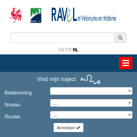
EN
FR
NL
Toggl
navig
Vind mijn traject
Bestemming
Niveau
Routes
Bevestigen