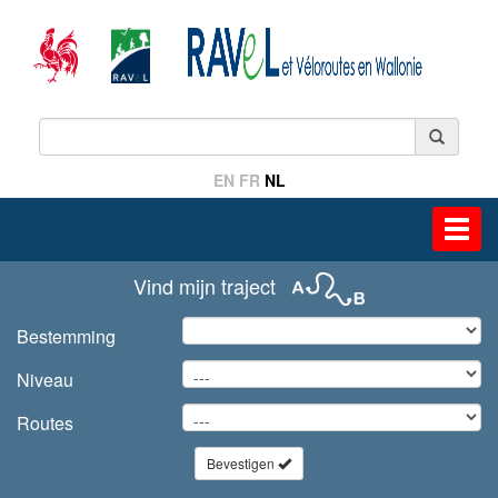
EN
FR
NL
Toggl
navig
Vind mijn traject
Bestemming
Niveau
Routes
Bevestigen