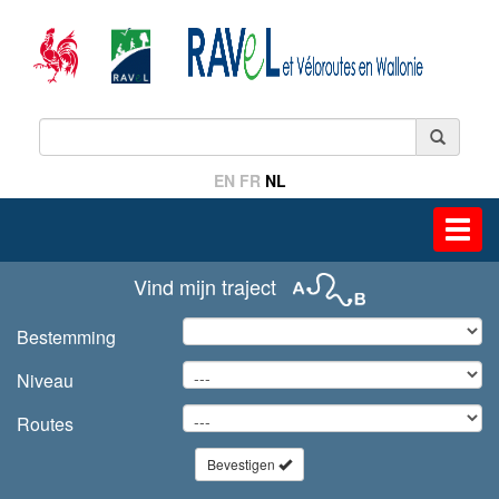
EN
FR
NL
Toggl
navig
Vind mijn traject
Bestemming
Niveau
Routes
Bevestigen