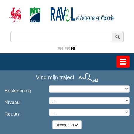
EN
FR
NL
Toggl
navig
Vind mijn traject
Bestemming
Niveau
Routes
Bevestigen