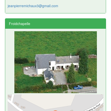
jeanpierremichaux3@gmail.com
Froidchapelle