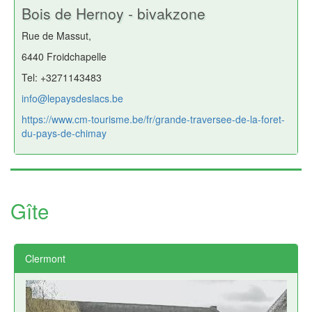
Bois de Hernoy - bivakzone
Rue de Massut,
6440 Froidchapelle
Tel: +3271143483
info@lepaysdeslacs.be
https://www.cm-tourisme.be/fr/grande-traversee-de-la-foret-
du-pays-de-chimay
Gîte
Clermont