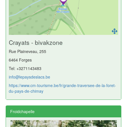
Crayats - bivakzone
Rue Plaineveau, 255
6464 Forges
Tel: +3271143483
info@lepaysdeslacs.be
https://www.cm-tourisme.be/fr/grande-traversee-de-la-foret-
du-pays-de-chimay
Froidchapelle