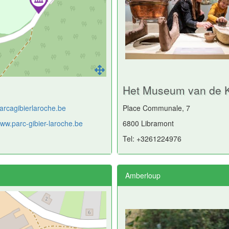
Het Museum van de K
arcagibierlaroche.be
Place Communale, 7
www.parc-gibier-laroche.be
6800 Libramont
Tel: +3261224976
Amberloup