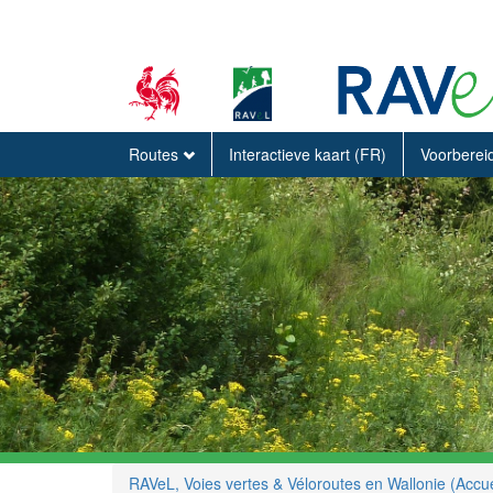
Routes
Interactieve kaart (FR)
Voorberei
RAVeL, Voies vertes & Véloroutes en Wallonie (Accue