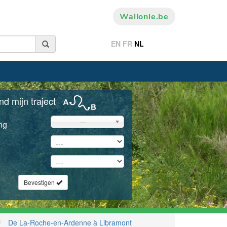
Wallonie.be
EN
FR
NL
nd mijn traject
---
ng
Bevestigen
De La-Roche-en-Ardenne à Libramont