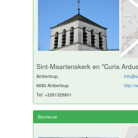
Sint-Maartenskerk en "Curia Ardu
Amberloup,
info@s
6680 Amberloup
http://
Tel: +3261328801
Bonnerue