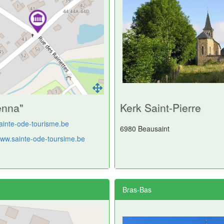
enna"
Kerk Saint-Pierre
ainte-ode-tourisme.be
6980 Beausaint
www.sainte-ode-toursime.be
Bras-Bas