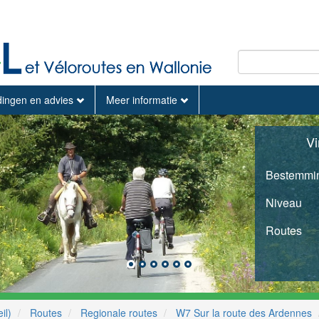
dingen en advies
Meer informatie
Vi
Bestemmi
Niveau
Routes
il)
Routes
Regionale routes
W7 Sur la route des Ardennes