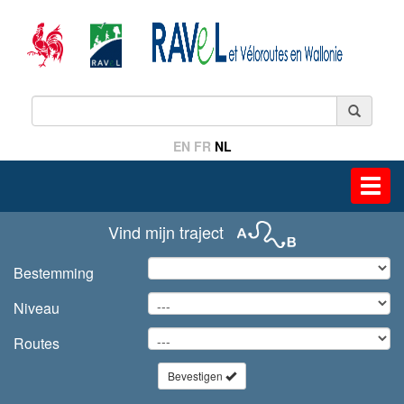
EN
FR
NL
Toggl
navig
Vind mijn traject
Bestemming
Niveau
Routes
Bevestigen