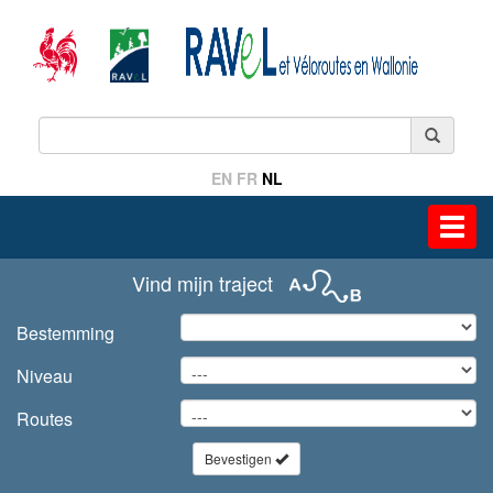
EN
FR
NL
Toggl
navig
Vind mijn traject
Bestemming
Niveau
Routes
Bevestigen