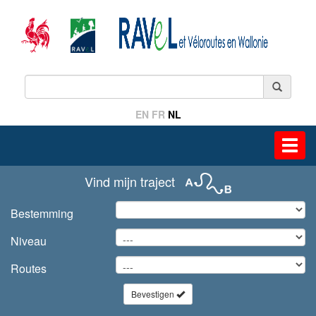
EN
FR
NL
Toggl
navig
Vind mijn traject
Bestemming
Niveau
Routes
Bevestigen