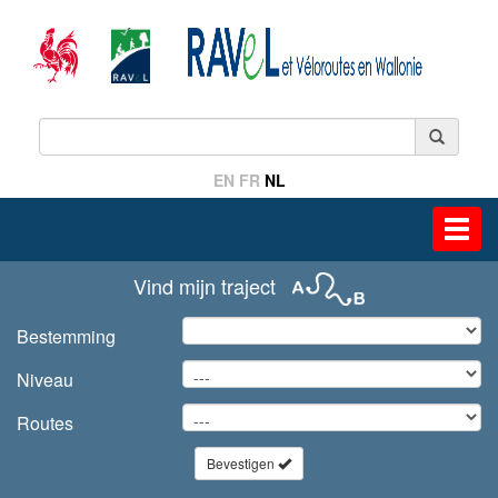
EN
FR
NL
Toggl
navig
Vind mijn traject
Bestemming
Niveau
Routes
Bevestigen