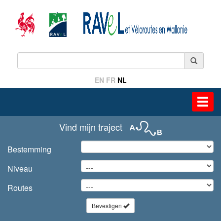
EN
FR
NL
Toggl
navig
Vind mijn traject
Bestemming
Niveau
Routes
Bevestigen