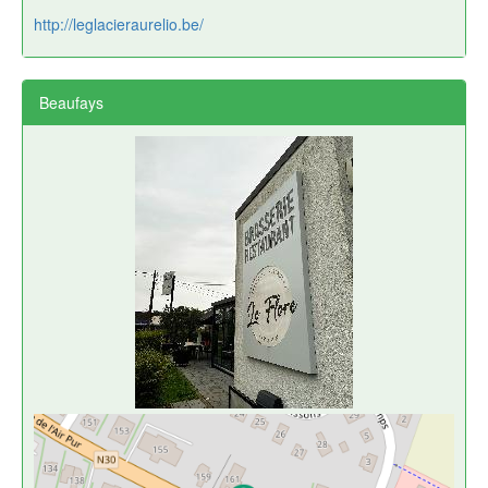
http://leglacieraurelio.be/
Beaufays