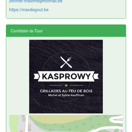
zimmer-maxime@hotmail.be
https://maxdegout.be
Comblain-la-Tour