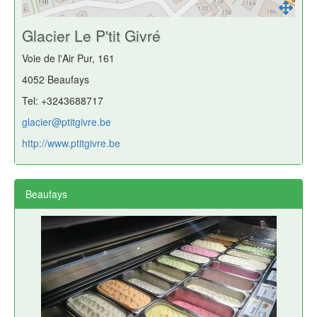
Glacier Le P'tit Givré
Voie de l'Air Pur, 161
4052 Beaufays
Tel: +3243688717
glacier@ptitgivre.be
http://www.ptitgivre.be
Beaufays