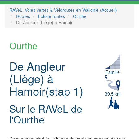
RAVeL, Voies vertes & Véloroutes en Wallonie (Accueil)
Routes
Lokale routes
Ourthe
De Angleur (Liège) à Hamoir
Ourthe
De Angleur
Familie
(Liège) à
Hamoir(stap 1)
39,5 km
Sur le RAVeL de
l'Ourthe
Deze etappe start in Luik, aan de voet van een van de vele