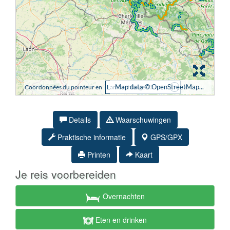
Details
Waarschuwingen
Praktische informatie
GPS/GPX
Printen
Kaart
Je reis voorbereiden
Overnachten
Eten en drinken