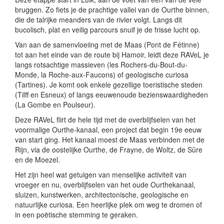
bruggen. Zo fiets je de prachtige vallei van de Ourthe binnen,
die de talrijke meanders van de rivier volgt. Langs dit
bucolisch, plat en veilig parcours snuif je de frisse lucht op.
Van aan de samenvloeiing met de Maas (Pont de Fétinne)
tot aan het einde van de route bij Hamoir, leidt deze RAVeL je
langs rotsachtige massieven (les Rochers-du-Bout-du-
Monde, la Roche-aux-Faucons) of geologische curiosa
(Tartines). Je komt ook enkele gezellige toeristische steden
(Tilff en Esneux) of langs eeuwenoude bezienswaardigheden
(La Gombe en Poulseur).
Deze RAVeL flirt de hele tijd met de overblijfselen van het
voormalige Ourthe-kanaal, een project dat begin 19e eeuw
van start ging. Het kanaal moest de Maas verbinden met de
Rijn, via de oostelijke Ourthe, de Frayne, de Woltz, de Sûre
en de Moezel.
Het zijn heel wat getuigen van menselijke activiteit van
vroeger en nu, overblijfselen van het oude Ourthekanaal,
sluizen, kunstwerken, architectonische, geologische en
natuurlijke curiosa. Een heerlijke plek om weg te dromen of
in een poëtische stemming te geraken.