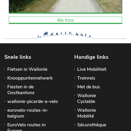
Alle fotos
Snele links
Handige links
Fietsen in Wallonïe
Live Mobiliteit
Knooppuntennetwerk
Treinreis
Fiesten in de
Met de bus
Oostkantons
Wallonie
wallonie-picarde-a-velo
Cyclable
eurovelo-routes-in-
Wallonie
belgium
Mobilité
EuroVelo routes in
Sécurothèque
Europe