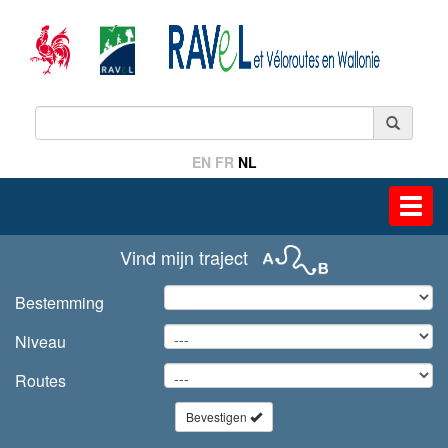
EN
FR
NL
Toggl
navig
Vind mijn traject
Bestemming
Niveau
Routes
Bevestigen