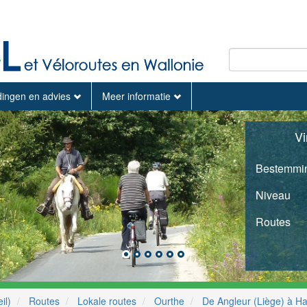
dingen en advies
Meer informatie
Vi
Bestemmi
Niveau
Routes
il)
Routes
Lokale routes
Ourthe
De Angleur (Liège) à H