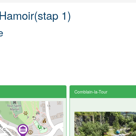
 Hamoir(stap 1)
e
Comblain-la-Tour