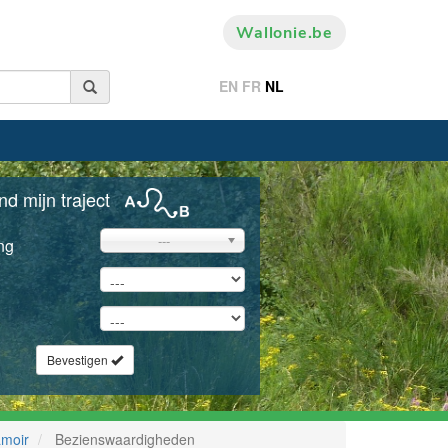
Wallonie.be
EN
FR
NL
nd mijn traject
---
ng
Bevestigen
amoir
Bezienswaardigheden