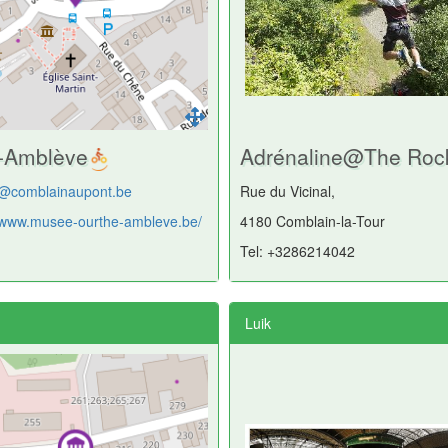
-Amblève
Adrénaline@The Roc
@comblainaupont.be
Rue du Vicinal,
//www.musee-ourthe-ambleve.be/
4180 Comblain-la-Tour
Tel: +3286214042
Luik