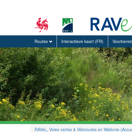
Routes
Interactieve kaart (FR)
Voorberei
RAVeL, Voies vertes & Véloroutes en Wallonie (Accue