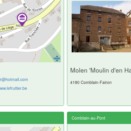
Molen 'Moulin d'en Ha
ier@hotmail.com
4180 Comblain-Fairon
www.lefruitier.be
Comblain-au-Pont