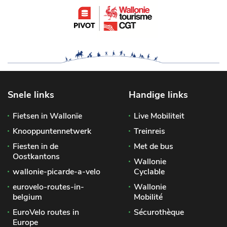
Snele links
Handige links
Fietsen in Wallonïe
Live Mobiliteit
Knooppuntennetwerk
Treinreis
Fiesten in de
Met de bus
Oostkantons
Wallonie
wallonie-picarde-a-velo
Cyclable
eurovelo-routes-in-
Wallonie
belgium
Mobilité
EuroVelo routes in
Sécurothèque
Europe