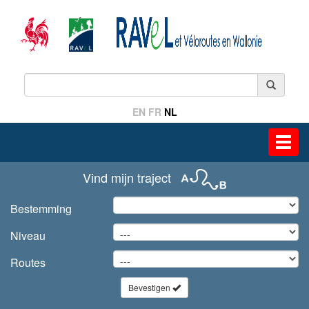
EN
FR
NL
Toggl
navig
Vind mijn traject
Bestemming
Niveau
Routes
Bevestigen