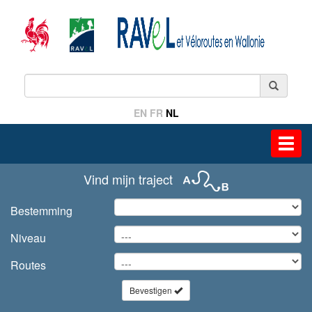
EN
FR
NL
Toggl
navig
Vind mijn traject
Bestemming
Niveau
Routes
Bevestigen