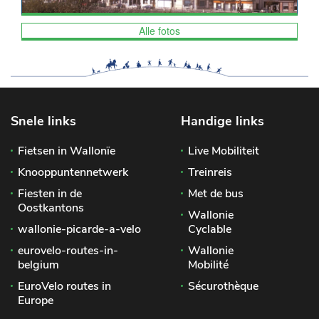
Alle fotos
Snele links
Handige links
Fietsen in Wallonïe
Live Mobiliteit
Knooppuntennetwerk
Treinreis
Fiesten in de
Met de bus
Oostkantons
Wallonie
wallonie-picarde-a-velo
Cyclable
eurovelo-routes-in-
Wallonie
belgium
Mobilité
EuroVelo routes in
Sécurothèque
Europe