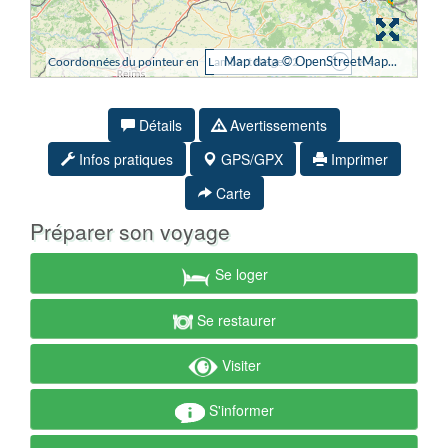
Détails
Avertissements
Infos pratiques
GPS/GPX
Imprimer
Carte
Préparer son voyage
Se loger
Se restaurer
Visiter
S'informer