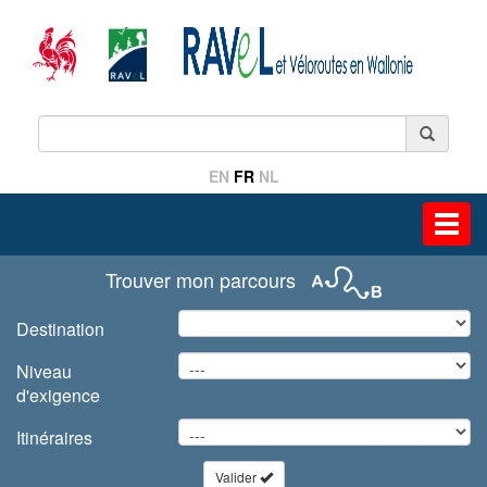
EN
FR
NL
Toggl
navig
Trouver mon parcours
Destination
Niveau
d'exigence
Itinéraires
Valider