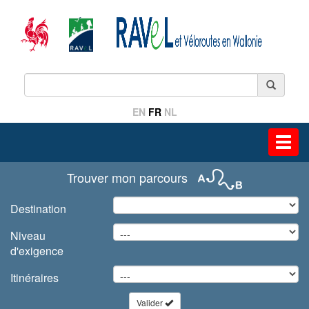
EN
FR
NL
Toggl
navig
Trouver mon parcours
Destination
Niveau
d'exigence
Itinéraires
Valider