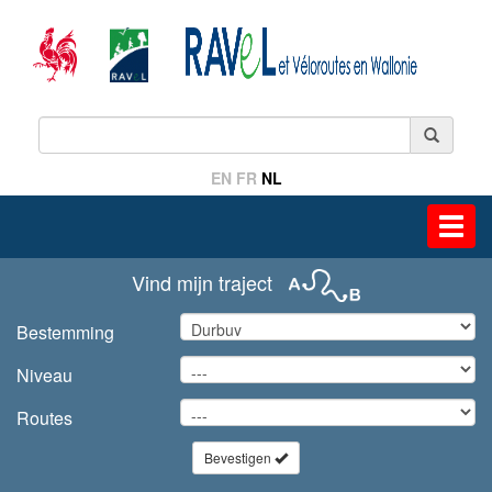
EN
FR
NL
Toggl
navig
Vind mijn traject
Bestemming
Niveau
Routes
Bevestigen