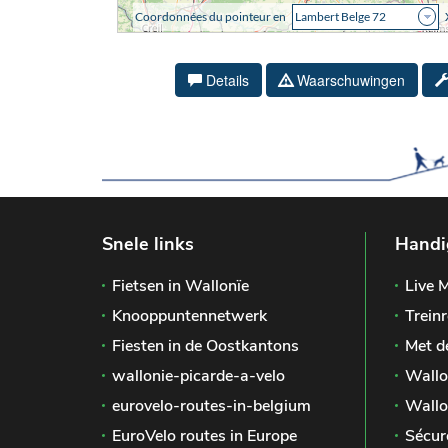
Details
Waarschuwingen
Snele links
Handi
Fietsen in Wallonïe
Live M
Knooppuntennetwerk
Treinr
Fiesten in de Oostkantons
Met d
wallonie-picarde-a-velo
Wallo
eurovelo-routes-in-belgium
Wallo
EuroVelo routes in Europe
Sécur