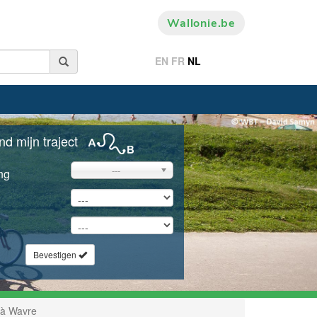
Wallonie.be
EN
FR
NL
nd mijn traject
---
ng
Bevestigen
 à Wavre