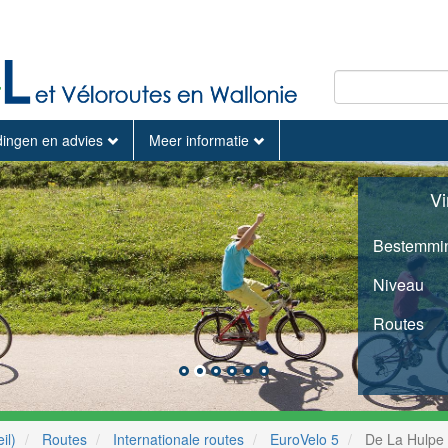
dingen en advies
Meer informatie
Vi
Bestemmi
Niveau
Routes
il)
Routes
Internationale routes
EuroVelo 5
De La Hulpe