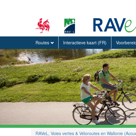
Routes
Interactieve kaart (FR)
Voorberei
RAVeL, Voies vertes & Véloroutes en Wallonie (Accue