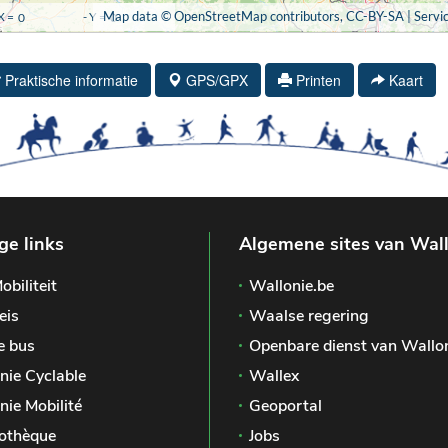
Praktische informatie
GPS/GPX
Printen
Kaart
ge links
Algemene sites van Wal
obiliteit
Wallonie.be
eis
Waalse regering
e bus
Openbare dienst van Wallo
nie Cyclable
Wallex
nie Mobilité
Geoportal
othèque
Jobs