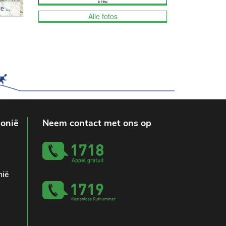
Alle fotos
lonië
Neem contact met ons op
nië