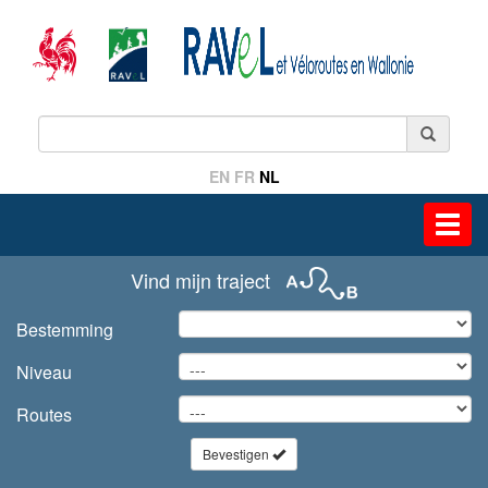
EN
FR
NL
Toggl
navig
Vind mijn traject
Bestemming
Niveau
Routes
Bevestigen