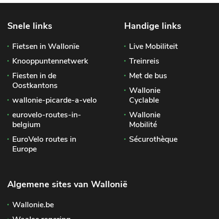
Snele links
Handige links
Fietsen in Wallonïe
Live Mobiliteit
Knooppuntennetwerk
Treinreis
Fiesten in de
Met de bus
Oostkantons
Wallonie
wallonie-picarde-a-velo
Cyclable
eurovelo-routes-in-
Wallonie
belgium
Mobilité
EuroVelo routes in
Sécurothèque
Europe
Algemene sites van Wallonië
Wallonie.be