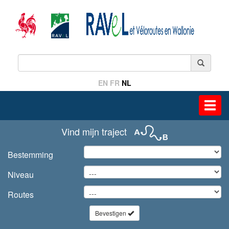
EN
FR
NL
Toggl
navig
Vind mijn traject
Bestemming
Niveau
Routes
Bevestigen