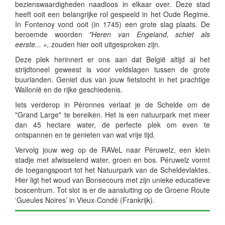
bezienswaardigheden naadloos in elkaar over. Deze stad
heeft ooit een belangrijke rol gespeeld in het Oude Regime.
In Fontenoy vond ooit (in 1745) een grote slag plaats. De
beroemde woorden
"Heren van Engeland, schiet als
eerste... »,
zouden hier ooit uitgesproken zijn
.
Deze plek herinnert er ons aan dat België altijd al het
strijdtoneel geweest is voor veldslagen tussen de grote
buurlanden. Geniet dus van jouw fietstocht in het prachtige
Wallonië en de rijke geschiedenis.
Iets verderop in Péronnes verlaat je de Schelde om de
"Grand Large" te bereiken. Het is een natuurpark met meer
dan 45 hectare water, de perfecte plek om even te
ontspannen en te genieten van wat vrije tijd.
Vervolg jouw weg op de RAVeL naar Péruwelz, een klein
stadje met afwisselend water, groen en bos. Péruwelz vormt
de toegangspoort tot het Natuurpark van de Scheldevlaktes.
Hier ligt het woud van Bonsecours met zijn unieke educatieve
boscentrum. Tot slot is er de aansluiting op de Groene Route
‘Gueules Noires’ in Vieux-Condé (Frankrijk).