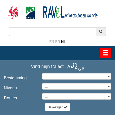
EN
FR
NL
Toggl
navig
Vind mijn traject
Bestemming
Niveau
Routes
Bevestigen